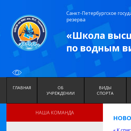
Санкт-Петербургское госу
резерва
«Школа высш
по водным в
ГЛАВНАЯ
ОБ
ВИДЫ
УЧРЕЖДЕНИИ
СПОРТА
НАША КОМАНДА
НОВО
« К спи