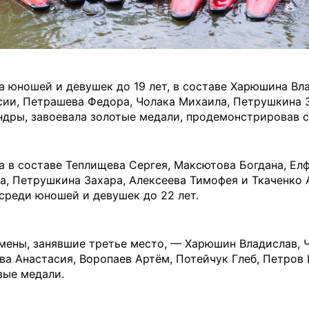
а юношей и девушек до 19 лет, в составе Харюшина Вл
сии, Петрашева Федора, Чолака Михаила, Петрушкина З
ндры, завоевала золотые медали, продемонстрировав с
а в составе Теплищева Сергея, Максютова Богдана, Ел
а, Петрушкина Захара, Алексеева Тимофея и Ткаченко 
 среди юношей и девушек до 22 лет.
мены, занявшие третье место, — Харюшин Владислав, Ч
ва Анастасия, Воропаев Артём, Потейчук Глеб, Петров
вые медали.