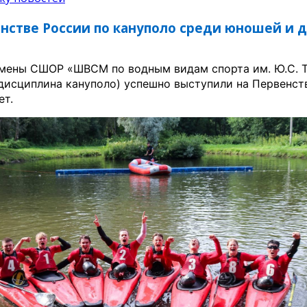
нстве России по кануполо среди юношей и де
мены СШОР «ШВСМ по водным видам спорта им. Ю.С. Тю
(дисциплина кануполо) успешно выступили на Первенст
ет.