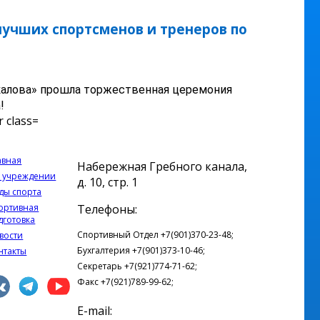
учших спортсменов и тренеров по
калова» прошла торжественная церемония
!
авная
Набережная Гребного канала,
 учреждении
д. 10, стр. 1
ды спорта
ортивная
Телефоны:
дготовка
Спортивный Отдел +7(901)370-23-48;
вости
Бухгалтерия +7(901)373-10-46;
нтакты
Секретарь +7(921)774-71-62;
Факс +7(921)789-99-62;
E-mail: