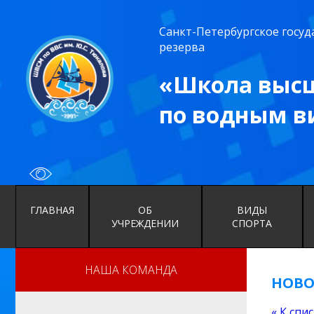
Санкт-Петербургское госу
резерва
«Школа высш
по водным в
ГЛАВНАЯ
ОБ
ВИДЫ
УЧРЕЖДЕНИИ
СПОРТА
НАША КОМАНДА
НОВО
« К спи