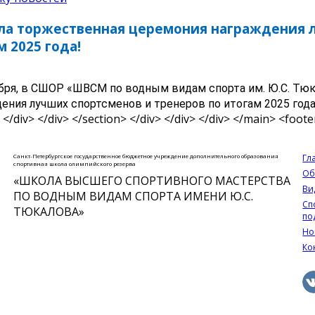
а торжественная церемония награждения л
м 2025 года!
бря, в СШОР «ШВСМ по водным видам спорта им. Ю.С. Тю
ения лучших спортсменов и тренеров по итогам 2025 года
Санкт-Петербургское государственное бюджетное учреждение дополнительного образования
Гл
спортивная школа олимпийского резерва
Об
«ШКОЛА ВЫСШЕГО СПОРТИВНОГО МАСТЕРСТВА
Ви
ПО ВОДНЫМ ВИДАМ СПОРТА ИМЕНИ Ю.С.
Сп
ТЮКАЛОВА»
по
Но
Ко